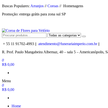
Pular
Buscas Populares:
Arranjos
//
Coroas
// Homenagens
para
Promoção: entrega grátis para zona sul SP
o
conteúdo
Coroa de Flores para Velório
Oferecemos Coroas de Flores com Qualidade e Preço Acessível para E
+ 55 11 91702-4993 ||
atendimento@funerariaimperio.com.br
||
R. Prof. Paulo Mangabeira Albernaz, 40 – sala 5 – Americanópolis, 
0
R$ 0,00
Menu
0
R$ 0,00
Home