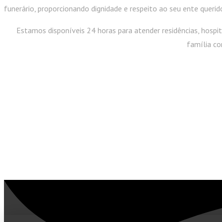
funerário, proporcionando dignidade e respeito ao seu ente querid
Estamos disponíveis 24 horas para atender residências, hospita
família c