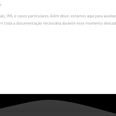
o.
is, IML e casos particulares. Além disso, estamos aqui para auxiliar
om toda a documentação necessária durante esse momento delicad