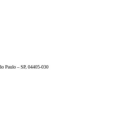
ntrega em Velórios no Cemitério em nosso Serviço de Floricultura.
São Paulo – SP, 04405-030