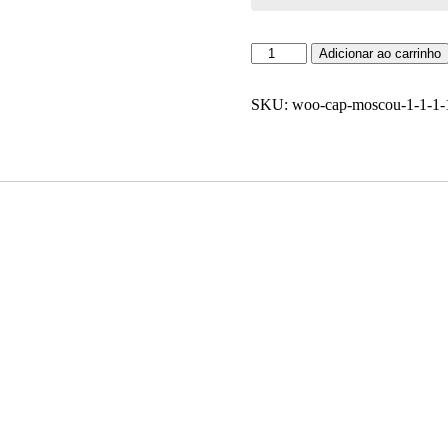
Conjunto
Adicionar ao carrinho
Diamante
quantidade
SKU:
woo-cap-moscou-1-1-1-