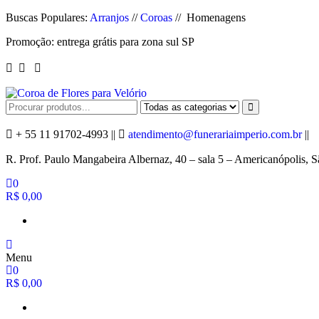
Pular
Buscas Populares:
Arranjos
//
Coroas
// Homenagens
para
Promoção: entrega grátis para zona sul SP
o
conteúdo
Coroa de Flores para Velório
Oferecemos Coroas de Flores com Qualidade e Preço Acessível para E
+ 55 11 91702-4993 ||
atendimento@funerariaimperio.com.br
||
R. Prof. Paulo Mangabeira Albernaz, 40 – sala 5 – Americanópolis, 
0
R$ 0,00
Menu
0
R$ 0,00