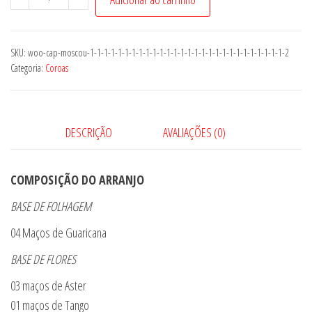
B
New
York
SKU:
woo-cap-moscou-1-1-1-1-1-1-1-1-1-1-1-1-1-1-1-1-1-1-1-1-1-1-1-1-1-1-1-1-2
quantidade
Categoria:
Coroas
DESCRIÇÃO
AVALIAÇÕES (0)
COMPOSIÇÃO DO ARRANJO
BASE DE FOLHAGEM
04 Maços de Guaricana
BASE DE FLORES
03 maços de Aster
01 maços de Tango