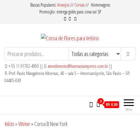
Pular
Buscas Populares:
Arranjos
//
Coroas
// Homenagens
Promoção: entrega grátis para zona sul SP
para
o
conteúdo
Coroa de Flores para Velório
Oferecemos Coroas de Flores com
Qualidade e Preço Acessível para Entrega
em Velórios no Cemitério em nosso
+ 55 11 91702-4993 ||
atendimento@funerariaimperio.com.br
||
Serviço de Floricultura.
R. Prof. Paulo Mangabeira Albernaz, 40 – sala 5 – Americanópolis, São Paulo – SP,
04405-030
0
R$ 0,00
Menu
Início
»
Vitrine
»
Coroa B New York