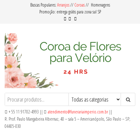
Pular
Buscas Populares:
Arranjos
//
Coroas
// Homenagens
Promoção: entrega grátis para zona sul SP
para
o
conteúdo
Coroa de Flores para Velório
Oferecemos Coroas de Flores com
Qualidade e Preço Acessível para Entrega
em Velórios no Cemitério em nosso
+ 55 11 91702-4993 ||
atendimento@funerariaimperio.com.br
||
Serviço de Floricultura.
R. Prof. Paulo Mangabeira Albernaz, 40 – sala 5 – Americanópolis, São Paulo – SP,
04405-030