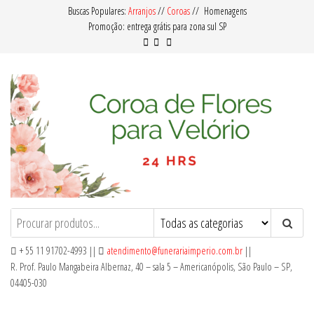
Pular
Buscas Populares:
Arranjos
//
Coroas
// Homenagens
Promoção: entrega grátis para zona sul SP
para
o
conteúdo
Coroa de Flores para Velório
Oferecemos Coroas de Flores com
Qualidade e Preço Acessível para Entrega
em Velórios no Cemitério em nosso
+ 55 11 91702-4993 ||
atendimento@funerariaimperio.com.br
||
Serviço de Floricultura.
R. Prof. Paulo Mangabeira Albernaz, 40 – sala 5 – Americanópolis, São Paulo – SP,
04405-030