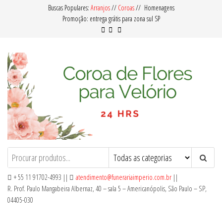
Pular
Buscas Populares:
Arranjos
//
Coroas
// Homenagens
Promoção: entrega grátis para zona sul SP
para
o
conteúdo
Coroa de Flores para Velório
Oferecemos Coroas de Flores com
Qualidade e Preço Acessível para Entrega
em Velórios no Cemitério em nosso
+ 55 11 91702-4993 ||
atendimento@funerariaimperio.com.br
||
Serviço de Floricultura.
R. Prof. Paulo Mangabeira Albernaz, 40 – sala 5 – Americanópolis, São Paulo – SP,
04405-030