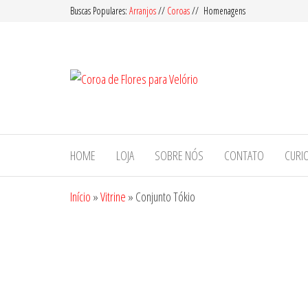
Pular
Buscas Populares:
Arranjos
//
Coroas
// Homenagens
para
o
conteúdo
Coroa
Oferecemos
Coroas de
de
Flores com
Flores
Qualidade
e Preço
para
Acessível
HOME
LOJA
SOBRE NÓS
CONTATO
CURI
Velório
para Entrega
em Velórios
Início
»
Vitrine
»
Conjunto Tókio
no
Cemitério
em nosso
Serviço de
Floricultura.