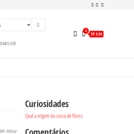
0
R$ 0,00
, 04405-030
Curiosidades
Qual a origem da coroa de flores
Comentários
tam nessa