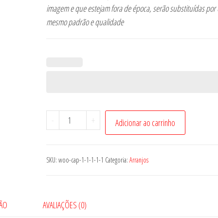
imagem e que estejam fora de época, serão substituídas por 
mesmo padrão e qualidade
Conjunto
-
+
Adicionar ao carrinho
Tókio
quantidade
SKU:
woo-cap-1-1-1-1-1
Categoria:
Arranjos
ÃO
AVALIAÇÕES (0)