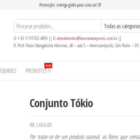
Promoção: entrega grátis para zona sul SP
+ 55 11 91702-4993 ||
atendimento@funerariaimperio.com.br
||
R. Prof. Paulo Mangabeira Albernaz, 40 – sala 5 – Americanópolis, São Paulo – SP
NEW
OSIDADES
PRODUTOS
Conjunto Tókio
R$
2.650,00
Por tratar-se de um produto sazonal, as flores que cons