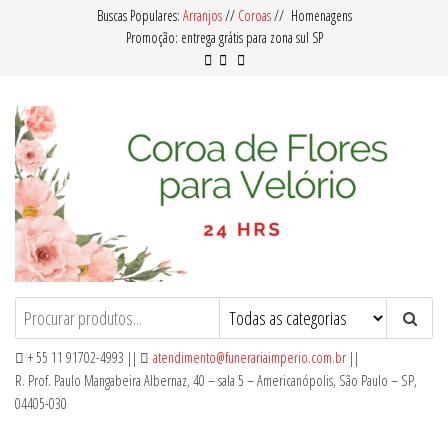
Pular
Buscas Populares:
Arranjos
//
Coroas
// Homenagens
Promoção: entrega grátis para zona sul SP
para
o
conteúdo
Coroa de Flores para Velório
Oferecemos Coroas de Flores com
Qualidade e Preço Acessível para Entrega
em Velórios no Cemitério em nosso
+ 55 11 91702-4993 ||
atendimento@funerariaimperio.com.br
||
Serviço de Floricultura.
R. Prof. Paulo Mangabeira Albernaz, 40 – sala 5 – Americanópolis, São Paulo – SP,
04405-030