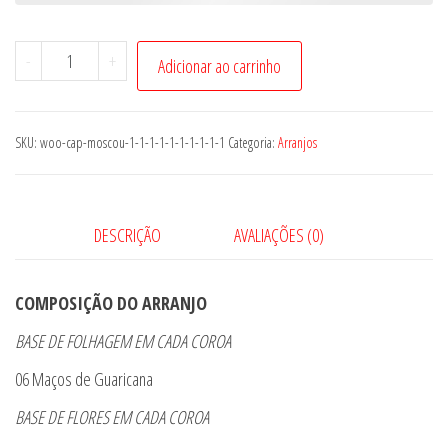
Conjunto
-
+
Adicionar ao carrinho
São
Paulo
quantidade
SKU:
woo-cap-moscou-1-1-1-1-1-1-1-1-1-1
Categoria:
Arranjos
DESCRIÇÃO
AVALIAÇÕES (0)
COMPOSIÇÃO DO ARRANJO
BASE DE FOLHAGEM EM CADA COROA
06 Maços de Guaricana
BASE DE FLORES EM CADA COROA